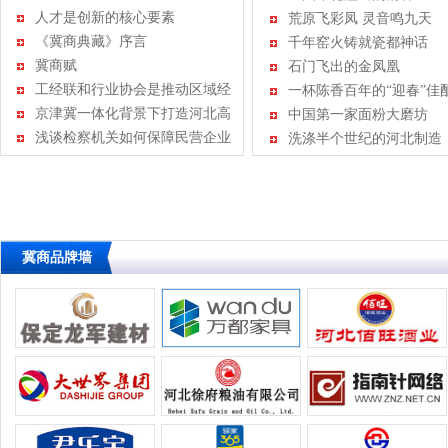
人才是创新的核心要素
荒原飞彩凤 灵音鸣九天
《冀商典藏》序言
千年窑火铸就瓷都神话
冀商赋
石门飞出的金凤凰
工经联和行业协会是推动区域经
一杯陈香百年的“迎春”佳
济可持续发展的重要力量
京津冀一体化背景下打造河北高
中国第一家面粉大磨坊
速公路服务品牌透析
浅谈检察机关如何保障民营企业
洗涤半个世纪的河北制造
的健康发展
冀商品牌墙