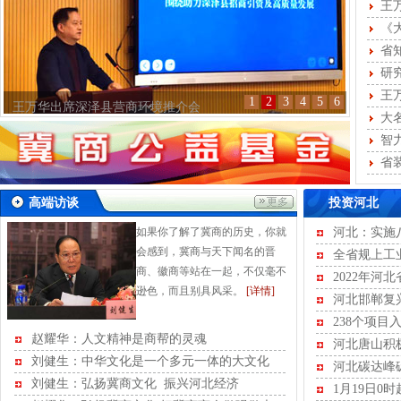
次圆
王
次联
《
省
研
王
1
2
3
4
5
6
王万华出席深泽县营商环境推介会
大
智
省
省装
高端访谈
投资河北
如果你了解了冀商的历史，你就
河北：实施
会感到，冀商与天下闻名的晋
全省规上工业
商、徽商等站在一起，不仅毫不
2022年河
逊色，而且别具风采。
[详情]
河北邯郸复
238个项目
赵耀华：人文精神是商帮的灵魂
重点培育项目
河北唐山积
刘健生：中华文化是一个多元一体的大文化
河北碳达峰
刘健生：弘扬冀商文化 振兴河北经济
1月19日0