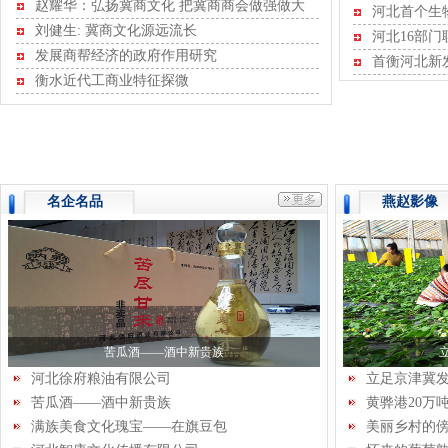
赵耀华：弘扬冀商文化 把冀商商会做强做大
启动
河北首个生
刘健生: 冀商文化源远流长
河北16部
发展商帮经济的政府作用研究
范管理
首衡河北新
衡水近代工商业特征探微
名企名品
燕赵影像
苦瓜酒——酒中新贵族
河北徐府粮油有限公司
立足京津冀
苦瓜酒——酒中新贵族
黄骅港20万
满族美食文化瑰宝——在旗豆包
美丽乡村的