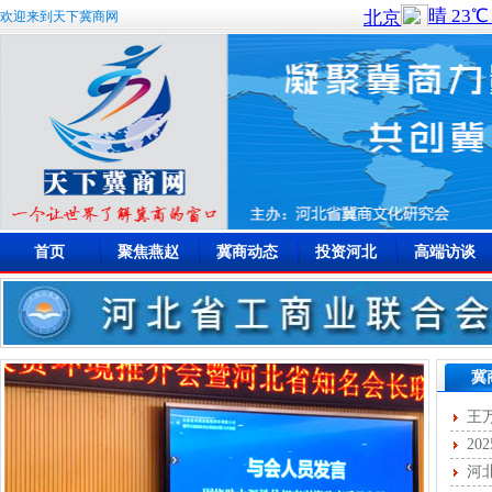
欢迎来到天下冀商网
首页
聚焦燕赵
冀商动态
投资河北
高端访谈
冀
王
女主
2
河