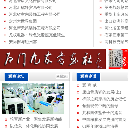
河北智康文化传播有限公司
怀来的葡萄
河北汇酩轩贸易有限公司
英勇战歌彰
河北省室内装饰工程有限公司
重型卡车改
定州大世界集团
出口欧洲的
河北新天第装饰工程有限公司
河北省国际
龙权电器：绿色光源照亮低碳生
瞬间
石家庄市第
活
安际衡与磁州窑
儿童艺术作
高科技充钠
空白
冀商论坛
冀商史话
冀 商 赋
唐山骨质瓷的发展(上)
榫卯之间穿插的历史记忆
领航现代中药的航母
共和国钡盐长子的跫音
培育新产业，聚集发展新动能
中国橡胶发展史册的首页
以信息一体化助推协同发展
61圈年轮溢出的清香