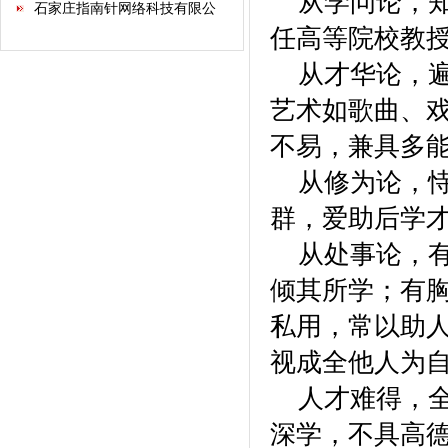
从学问论，知
司
任高等院校教
河北省不动产商会
从才华论，遍
石家庄市沧州商会
河北省康龙文化传播有限公司
艺术如歌曲、
河北经贸大学继续教育学院
不易，兼具多
河北省书画艺术研究院
石家庄国大酒店经营有限公司
从修为论，恃
石家庄君乐宝乳业有限公司
群，爱助后学
河北新天第装饰工程有限公司
华北制药集团有限责任公司
从处事论，有
保定昊元电气科技有限公司
倾其所学；有
红星美凯龙家居集团股份有限
公司
天津河北商会
私用，常以助
内蒙古河北商会
视成全他人为
河北新兴格力电器销售有限公
司
承德塞罕坝酒业有限公司
人才难得，全
河北鼎清农业科技开发有限公
深学，不具高
司
河北高远集团