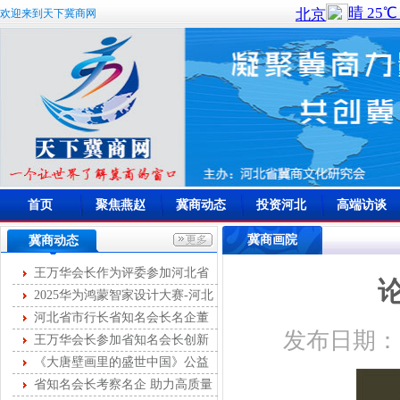
欢迎来到天下冀商网
首页
聚焦燕赵
冀商动态
投资河北
高端访谈
冀商画院
冀商动态
王万华会长作为评委参加河北省
首届燕赵女主播大赛
2025华为鸿蒙智家设计大赛-河北
站开幕
河北省市行长省知名会长名企董
发布日期：20
事长第十次圆桌峰会成功举办
王万华会长参加省知名会长创新
服务第35次联席会
《大唐壁画里的盛世中国》公益
讲座举办
省知名会长考察名企 助力高质量