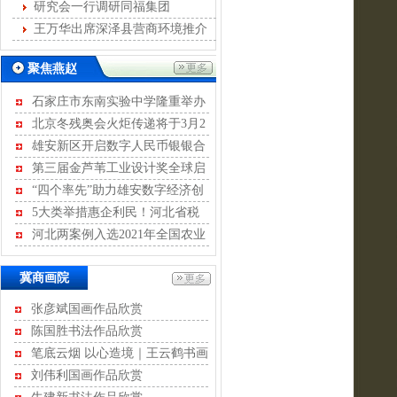
发展
研究会一行调研同福集团
王万华出席深泽县营商环境推介
会
聚焦燕赵
石家庄市东南实验中学隆重举办
离队入团暨青春宣誓活动
北京冬残奥会火炬传递将于3月2
日至4日进行
雄安新区开启数字人民币银银合
作模式
第三届金芦苇工业设计奖全球启
动征集
“四个率先”助力雄安数字经济创
新发展
5大类举措惠企利民！河北省税
务局开展2022年便民办税“春风行
河北两案例入选2021年全国农业
河北省不动产商会
动”
绿色发展典型案例
石家庄市沧州商会
冀商画院
河北省康龙文化传播有限公司
张彦斌国画作品欣赏
河北经贸大学继续教育学院
陈国胜书法作品欣赏
河北省书画艺术研究院
笔底云烟 以心造境｜王云鹤书画
石家庄国大酒店经营有限公司
作品评赏
刘伟利国画作品欣赏
石家庄君乐宝乳业有限公司