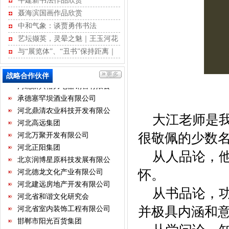
牛建新书法作品欣赏
河北新天第装饰工程有限公司
聂海滨国画作品欣赏
华北制药集团有限责任公司
中和气象：谈贾勇伟书法
保定昊元电气科技有限公司
艺坛撷英，灵晕之魅｜王玉河花
红星美凯龙家居集团股份有限
鸟作品赏析
公司
天津河北商会
与“展览体”、“丑书”保持距离｜
江书学行草记
内蒙古河北商会
战略合作伙伴
河北新兴格力电器销售有限公
司
承德塞罕坝酒业有限公司
河北鼎清农业科技开发有限公
司
河北高远集团
大江老师是我
河北万聚开发有限公司
很敬佩的少数
河北正阳集团
北京润博星原科技发展有限公
从人品论，他
司
河北德龙文化产业有限公司
怀。
河北建远房地产开发有限公司
河北省和谐文化研究会
从书品论，功
河北省室内装饰工程有限公司
并极具内涵和
邯郸市阳光百货集团
石家庄指南针网络科技有限公