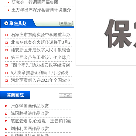
发展
研究会一行调研同福集团
王万华出席深泽县营商环境推介
会
聚焦燕赵
石家庄市东南实验中学隆重举办
离队入团暨青春宣誓活动
北京冬残奥会火炬传递将于3月2
日至4日进行
雄安新区开启数字人民币银银合
作模式
第三届金芦苇工业设计奖全球启
动征集
“四个率先”助力雄安数字经济创
新发展
5大类举措惠企利民！河北省税
务局开展2022年便民办税“春风行
河北两案例入选2021年全国农业
动”
绿色发展典型案例
冀商画院
张彦斌国画作品欣赏
陈国胜书法作品欣赏
笔底云烟 以心造境｜王云鹤书画
作品评赏
刘伟利国画作品欣赏