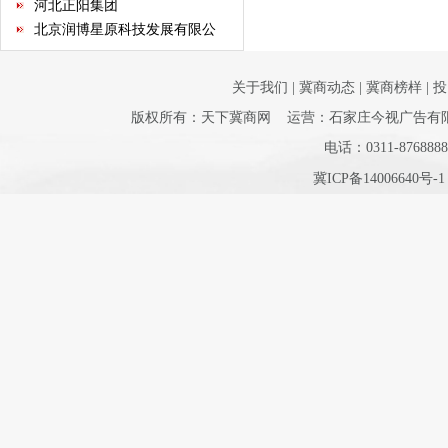
北京润博星原科技发展有限公
司
河北德龙文化产业有限公司
河北建远房地产开发有限公司
关于我们
|
冀商动态
|
冀商榜样
|
投
河北省和谐文化研究会
版权所有：天下冀商网 运营：石家庄今视广告有限公司 
河北省室内装饰工程有限公司
邯郸市阳光百货集团
电话：0311-8768888
石家庄指南针网络科技有限公
冀ICP备14006640号-
司
河北省不动产商会
石家庄市沧州商会
河北省康龙文化传播有限公司
河北经贸大学继续教育学院
河北省书画艺术研究院
石家庄国大酒店经营有限公司
石家庄君乐宝乳业有限公司
河北新天第装饰工程有限公司
华北制药集团有限责任公司
保定昊元电气科技有限公司