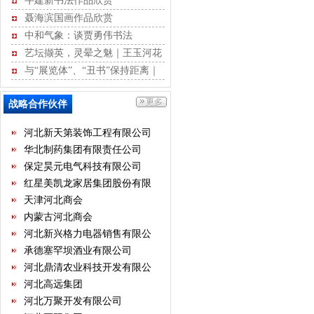
牛建新书法作品欣赏
河北省不动产商会
聂海滨国画作品欣赏
石家庄市沧州商会
中和气象：谈贾勇伟书法
河北省康龙文化传播有限公司
艺坛撷英，灵晕之魅｜王玉河花
河北经贸大学继续教育学院
鸟作品赏析
与“展览体”、“丑书”保持距离｜
河北省书画艺术研究院
江书学行草记
石家庄国大酒店经营有限公司
战略合作伙伴
石家庄君乐宝乳业有限公司
河北新天第装饰工程有限公司
华北制药集团有限责任公司
保定昊元电气科技有限公司
红星美凯龙家居集团股份有限
公司
天津河北商会
内蒙古河北商会
河北新兴格力电器销售有限公
司
承德塞罕坝酒业有限公司
河北鼎清农业科技开发有限公
司
河北高远集团
河北万聚开发有限公司
河北正阳集团