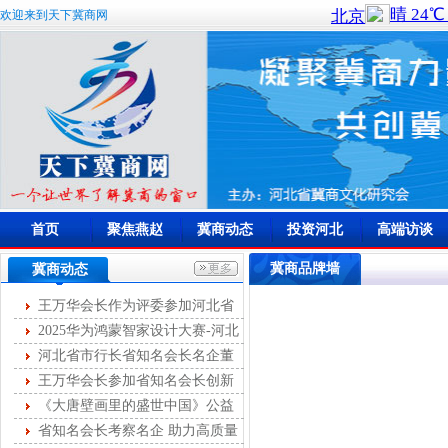
欢迎来到天下冀商网
首页
聚焦燕赵
冀商动态
投资河北
高端访谈
冀商品牌墙
冀商动态
王万华会长作为评委参加河北省
首届燕赵女主播大赛
2025华为鸿蒙智家设计大赛-河北
站开幕
河北省市行长省知名会长名企董
事长第十次圆桌峰会成功举办
王万华会长参加省知名会长创新
服务第35次联席会
《大唐壁画里的盛世中国》公益
讲座举办
省知名会长考察名企 助力高质量