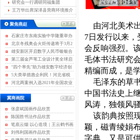
发展
研究会一行调研同福集团
王万华出席深泽县营商环境推介
会
由河北美术出
聚焦燕赵
7日发行以来
石家庄市东南实验中学隆重举办
离队入团暨青春宣誓活动
北京冬残奥会火炬传递将于3月2
会反响强烈。
日至4日进行
雄安新区开启数字人民币银银合
毛体书法研究
作模式
第三届金芦苇工业设计奖全球启
动征集
“四个率先”助力雄安数字经济创
精编而成，是
新发展
5大类举措惠企利民！河北省税
毛泽东的草书
务局开展2022年便民办税“春风行
河北两案例入选2021年全国农业
动”
绿色发展典型案例
中国书法史上
冀商画院
风涛，独领风
河北省不动产商会
张彦斌国画作品欣赏
该韵典按照现
石家庄市沧州商会
陈国胜书法作品欣赏
河北省康龙文化传播有限公司
笔底云烟 以心造境｜王云鹤书画
颖，磁青绫娟
河北经贸大学继续教育学院
作品评赏
刘伟利国画作品欣赏
字典，又是可供
河北省书画艺术研究院