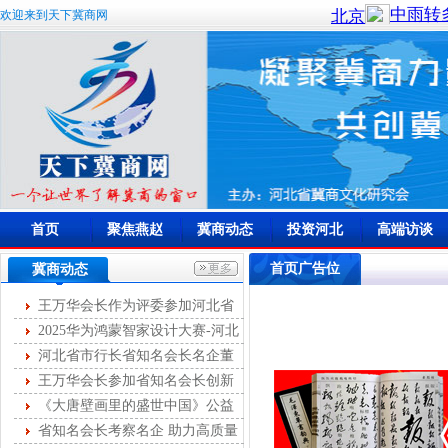
欢迎来到天下冀商网
首页
聚焦燕赵
冀商动态
投资河北
高端访谈
首页广告位
冀商动态
王万华会长作为评委参加河北省
首届燕赵女主播大赛
2025华为鸿蒙智家设计大赛-河北
站开幕
河北省市行长省知名会长名企董
事长第十次圆桌峰会成功举办
王万华会长参加省知名会长创新
服务第35次联席会
《大唐壁画里的盛世中国》公益
讲座举办
省知名会长考察名企 助力高质量