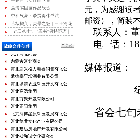
牛建新书法作品欣赏
石家庄国大酒店经营有限公司
元，为感谢读者
聂海滨国画作品欣赏
石家庄君乐宝乳业有限公司
中和气象：谈贾勇伟书法
邮资），简装本
河北新天第装饰工程有限公司
艺坛撷英，灵晕之魅｜王玉河花
华北制药集团有限责任公司
联系人：董
鸟作品赏析
与“展览体”、“丑书”保持距离｜
保定昊元电气科技有限公司
江书学行草记
18
电 话：
红星美凯龙家居集团股份有限
战略合作伙伴
公司
天津河北商会
内蒙古河北商会
河北新兴格力电器销售有限公
媒体报道：
司
承德塞罕坝酒业有限公司
河北鼎清农业科技开发有限公
司
河北高远集团
河北万聚开发有限公司
河北正阳集团
省会七旬
北京润博星原科技发展有限公
司
河北德龙文化产业有限公司
河北建远房地产开发有限公司
河北省和谐文化研究会
河北省室内装饰工程有限公司