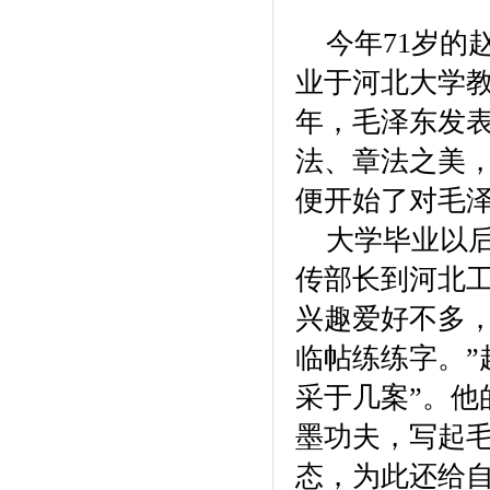
河北鼎清农业科技开发有限公
今年71岁的
司
河北高远集团
河北万聚开发有限公司
业于河北大学教
河北正阳集团
年，毛泽东发表
北京润博星原科技发展有限公
司
河北德龙文化产业有限公司
法、章法之美，
河北建远房地产开发有限公司
便开始了对毛泽
河北省和谐文化研究会
河北省室内装饰工程有限公司
大学毕业以
邯郸市阳光百货集团
传部长到河北
石家庄指南针网络科技有限公
司
兴趣爱好不多
临帖练练字。”
采于几案”。他
墨功夫，写起
态，为此还给自