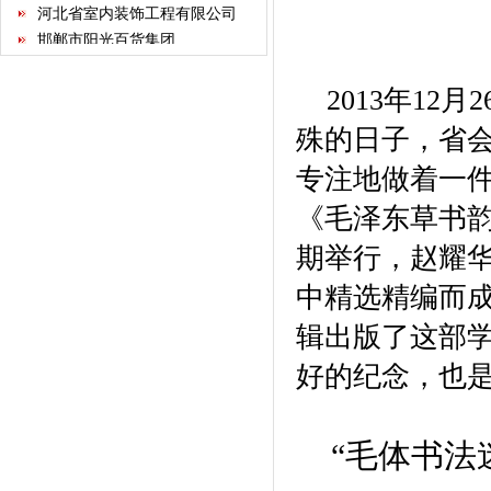
邯郸市阳光百货集团
石家庄指南针网络科技有限公
司
2013年1
河北省不动产商会
殊的日子，省会
石家庄市沧州商会
河北省康龙文化传播有限公司
专注地做着一件
河北经贸大学继续教育学院
《毛泽东草书
河北省书画艺术研究院
石家庄国大酒店经营有限公司
期举行，赵耀
石家庄君乐宝乳业有限公司
中精选精编而
河北新天第装饰工程有限公司
华北制药集团有限责任公司
辑出版了这部
保定昊元电气科技有限公司
好的纪念，也是
红星美凯龙家居集团股份有限
公司
天津河北商会
内蒙古河北商会
“毛体书法
河北新兴格力电器销售有限公
司
承德塞罕坝酒业有限公司