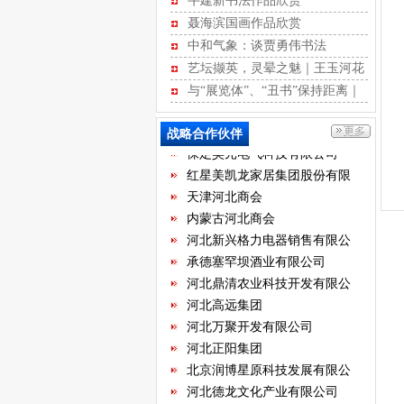
牛建新书法作品欣赏
河北经贸大学继续教育学院
聂海滨国画作品欣赏
河北省书画艺术研究院
中和气象：谈贾勇伟书法
石家庄国大酒店经营有限公司
艺坛撷英，灵晕之魅｜王玉河花
石家庄君乐宝乳业有限公司
鸟作品赏析
与“展览体”、“丑书”保持距离｜
河北新天第装饰工程有限公司
江书学行草记
华北制药集团有限责任公司
战略合作伙伴
保定昊元电气科技有限公司
红星美凯龙家居集团股份有限
公司
天津河北商会
内蒙古河北商会
河北新兴格力电器销售有限公
司
承德塞罕坝酒业有限公司
河北鼎清农业科技开发有限公
司
河北高远集团
河北万聚开发有限公司
河北正阳集团
北京润博星原科技发展有限公
司
河北德龙文化产业有限公司
河北建远房地产开发有限公司