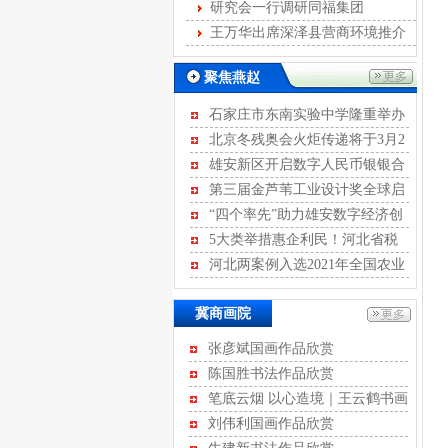
发展
研究会一行调研同福集团
王万华出席深泽县营商环境推介
会
聚焦燕赵
石家庄市东南实验中学隆重举办
离队入团暨青春宣誓活动
北京冬残奥会火炬传递将于3月2
日至4日进行
雄安新区开启数字人民币银银合
作模式
第三届金芦苇工业设计奖全球启
动征集
“四个率先”助力雄安数字经济创
新发展
5大类举措惠企利民！河北省税
务局开展2022年便民办税“春风行
河北两案例入选2021年全国农业
动”
绿色发展典型案例
冀商画院
张彦斌国画作品欣赏
陈国胜书法作品欣赏
河北省不动产商会
笔底云烟 以心造境｜王云鹤书画
石家庄市沧州商会
作品评赏
刘伟利国画作品欣赏
河北省康龙文化传播有限公司