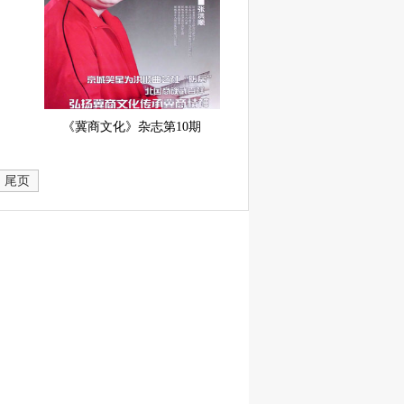
《冀商文化》杂志第10期
尾页