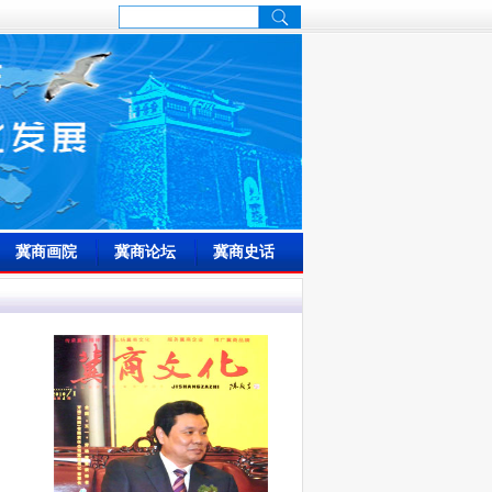
冀商画院
冀商论坛
冀商史话