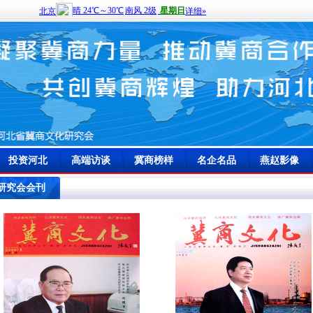
投资河北
高端访谈
冀商榜样
名企名品
燕赵影像
研究会会刊