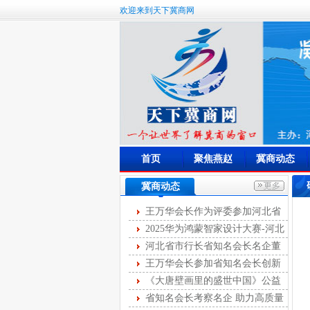
欢迎来到天下冀商网
首页
聚焦燕赵
冀商动态
冀商动态
王万华会长作为评委参加河北省
首届燕赵女主播大赛
2025华为鸿蒙智家设计大赛-河北
站开幕
河北省市行长省知名会长名企董
事长第十次圆桌峰会成功举办
王万华会长参加省知名会长创新
服务第35次联席会
《大唐壁画里的盛世中国》公益
讲座举办
省知名会长考察名企 助力高质量