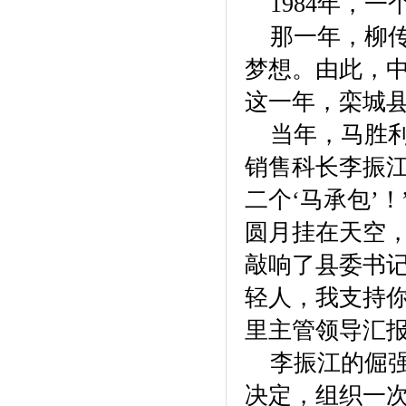
1984年，一
河北新兴格力电器销售有限公
司
承德塞罕坝酒业有限公司
那一年，柳传
河北鼎清农业科技开发有限公
梦想。由此，
司
河北高远集团
河北万聚开发有限公司
这一年，栾城
河北正阳集团
当年，马胜利
北京润博星原科技发展有限公
司
河北德龙文化产业有限公司
销售科长李振
河北建远房地产开发有限公司
二个‘马承包’
河北省和谐文化研究会
河北省室内装饰工程有限公司
圆月挂在天空
邯郸市阳光百货集团
敲响了县委书
石家庄指南针网络科技有限公
司
轻人，我支持
里主管领导汇报
李振江的倔强
决定，组织一