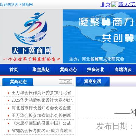
欢迎来到天下冀商网
首页
聚焦燕赵
冀商动态
投资河北
高端访谈
冀商史话
冀商动态
王万华会长作为评委参加河北省
首届燕赵女主播大赛
2025华为鸿蒙智家设计大赛-河北
站开幕
河北省市行长省知名会长名企董
——
事长第十次圆桌峰会成功举办
王万华会长参加省知名会长创新
服务第35次联席会
《大唐壁画里的盛世中国》公益
发布日期：20
讲座举办
省知名会长考察名企 助力高质量