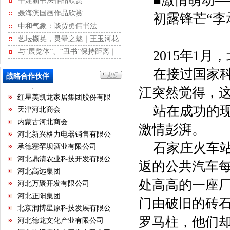
■激情萌动
牛建新书法作品欣赏
河北省书画艺术研究院
聂海滨国画作品欣赏
初露锋芒“李
石家庄国大酒店经营有限公司
中和气象：谈贾勇伟书法
石家庄君乐宝乳业有限公司
艺坛撷英，灵晕之魅｜王玉河花
河北新天第装饰工程有限公司
鸟作品赏析
与“展览体”、“丑书”保持距离｜
2015年1月
华北制药集团有限责任公司
江书学行草记
在接过国家科
保定昊元电气科技有限公司
战略合作伙伴
红星美凯龙家居集团股份有限
江突然觉得，
公司
天津河北商会
站在成功的现
内蒙古河北商会
河北新兴格力电器销售有限公
激情彭湃。
司
承德塞罕坝酒业有限公司
石家庄火车站往
河北鼎清农业科技开发有限公
司
河北高远集团
返的公共汽车
河北万聚开发有限公司
处高高的一座
河北正阳集团
北京润博星原科技发展有限公
门由破旧的砖
司
河北德龙文化产业有限公司
罗马柱，他们
河北建远房地产开发有限公司