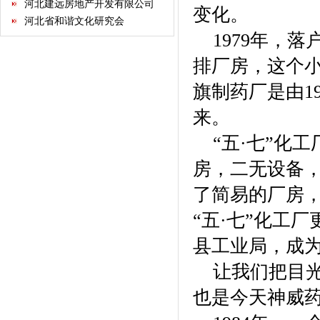
河北省和谐文化研究会
变化。
河北省室内装饰工程有限公司
1979年，落
邯郸市阳光百货集团
石家庄指南针网络科技有限公
排厂房，这个
司
旗制药厂是由1
河北省不动产商会
来。
石家庄市沧州商会
河北省康龙文化传播有限公司
“五·七”化工
河北经贸大学继续教育学院
房，二无设备
河北省书画艺术研究院
石家庄国大酒店经营有限公司
了简易的厂房，
石家庄君乐宝乳业有限公司
“五·七”化工
河北新天第装饰工程有限公司
华北制药集团有限责任公司
县工业局，成
保定昊元电气科技有限公司
让我们把目光
红星美凯龙家居集团股份有限
公司
天津河北商会
也是今天神威
内蒙古河北商会