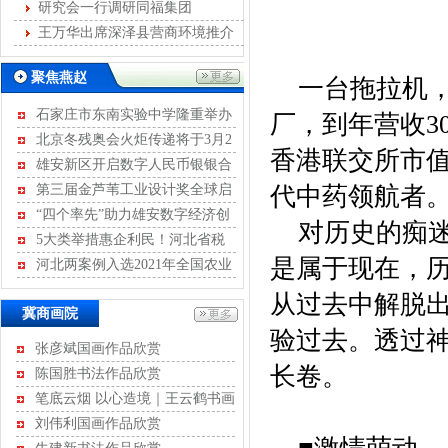
发展
研究会一行调研同福集团
王万华出席深泽县营商环境推介
会
聚焦燕赵
一台拖拉机，
石家庄市东南实验中学隆重举办
厂，到年营收3
离队入团暨青春宣誓活动
北京冬残奥会火炬传递将于3月2
香港联交所市
日至4日进行
雄安新区开启数字人民币银银合
作模式
第三届金芦苇工业设计奖全球启
代中药领航者。
动征集
“四个率先”助力雄安数字经济创
对历史的痴迷
新发展
5大类举措惠企利民！河北省税
是属于现在，
务局开展2022年便民办税“春风行
河北两案例入选2021年全国农业
动”
绿色发展典型案例
从过去中解脱
冀商画院
验过去。透过
张彦斌国画作品欣赏
长卷。
陈国胜书法作品欣赏
河北省不动产商会
笔底云烟 以心造境｜王云鹤书画
石家庄市沧州商会
作品评赏
河北省康龙文化传播有限公司
刘伟利国画作品欣赏
河北经贸大学继续教育学院