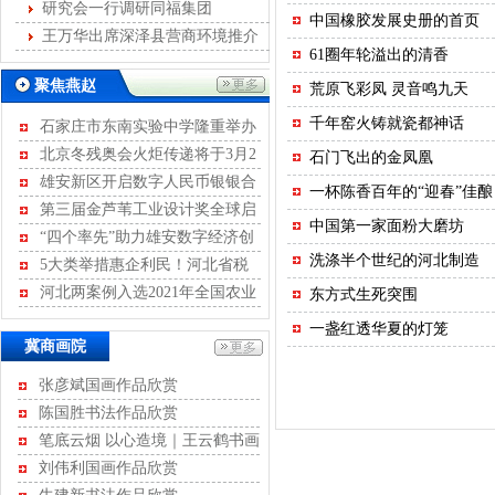
发展
研究会一行调研同福集团
中国橡胶发展史册的首页
王万华出席深泽县营商环境推介
61圈年轮溢出的清香
会
聚焦燕赵
荒原飞彩凤 灵音鸣九天
千年窑火铸就瓷都神话
石家庄市东南实验中学隆重举办
离队入团暨青春宣誓活动
北京冬残奥会火炬传递将于3月2
石门飞出的金凤凰
日至4日进行
雄安新区开启数字人民币银银合
一杯陈香百年的“迎春”佳酿
作模式
第三届金芦苇工业设计奖全球启
中国第一家面粉大磨坊
动征集
“四个率先”助力雄安数字经济创
洗涤半个世纪的河北制造
新发展
5大类举措惠企利民！河北省税
务局开展2022年便民办税“春风行
河北两案例入选2021年全国农业
东方式生死突围
动”
绿色发展典型案例
一盏红透华夏的灯笼
冀商画院
张彦斌国画作品欣赏
陈国胜书法作品欣赏
笔底云烟 以心造境｜王云鹤书画
作品评赏
刘伟利国画作品欣赏