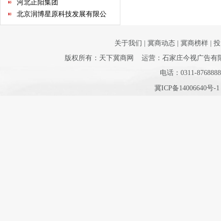
北京润博星原科技发展有限公
司
河北德龙文化产业有限公司
河北建远房地产开发有限公司
关于我们
|
冀商动态
|
冀商榜样
|
投
河北省和谐文化研究会
版权所有：天下冀商网 运营：石家庄今视广告有限公司 
河北省室内装饰工程有限公司
邯郸市阳光百货集团
电话：0311-8768888
石家庄指南针网络科技有限公
冀ICP备14006640号-
司
河北省不动产商会
石家庄市沧州商会
河北省康龙文化传播有限公司
河北经贸大学继续教育学院
河北省书画艺术研究院
石家庄国大酒店经营有限公司
石家庄君乐宝乳业有限公司
河北新天第装饰工程有限公司
华北制药集团有限责任公司
保定昊元电气科技有限公司