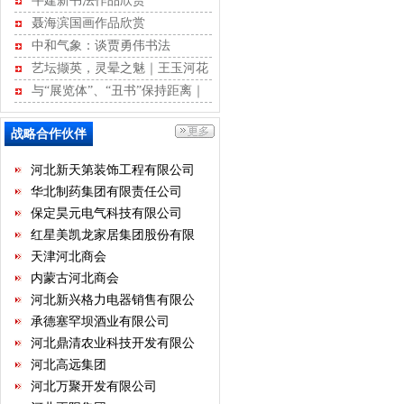
牛建新书法作品欣赏
河北省不动产商会
聂海滨国画作品欣赏
石家庄市沧州商会
中和气象：谈贾勇伟书法
河北省康龙文化传播有限公司
艺坛撷英，灵晕之魅｜王玉河花
河北经贸大学继续教育学院
鸟作品赏析
与“展览体”、“丑书”保持距离｜
河北省书画艺术研究院
江书学行草记
石家庄国大酒店经营有限公司
战略合作伙伴
石家庄君乐宝乳业有限公司
河北新天第装饰工程有限公司
华北制药集团有限责任公司
保定昊元电气科技有限公司
红星美凯龙家居集团股份有限
公司
天津河北商会
内蒙古河北商会
河北新兴格力电器销售有限公
司
承德塞罕坝酒业有限公司
河北鼎清农业科技开发有限公
司
河北高远集团
河北万聚开发有限公司
河北正阳集团