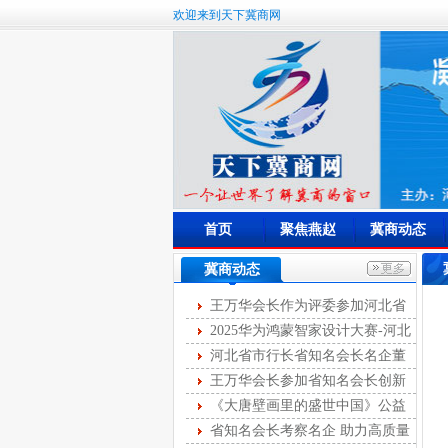
欢迎来到天下冀商网
首页
聚焦燕赵
冀商动态
冀商动态
王万华会长作为评委参加河北省
首届燕赵女主播大赛
2025华为鸿蒙智家设计大赛-河北
站开幕
河北省市行长省知名会长名企董
事长第十次圆桌峰会成功举办
王万华会长参加省知名会长创新
服务第35次联席会
《大唐壁画里的盛世中国》公益
讲座举办
省知名会长考察名企 助力高质量