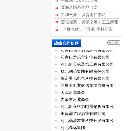
牛建新书法作品欣赏
聂海滨国画作品欣赏
河北省不动产商会
中和气象：谈贾勇伟书法
石家庄市沧州商会
艺坛撷英，灵晕之魅｜王玉河花
河北省康龙文化传播有限公司
鸟作品赏析
与“展览体”、“丑书”保持距离｜
河北经贸大学继续教育学院
江书学行草记
河北省书画艺术研究院
战略合作伙伴
石家庄国大酒店经营有限公司
石家庄君乐宝乳业有限公司
河北新天第装饰工程有限公司
华北制药集团有限责任公司
保定昊元电气科技有限公司
红星美凯龙家居集团股份有限
公司
天津河北商会
内蒙古河北商会
河北新兴格力电器销售有限公
司
承德塞罕坝酒业有限公司
河北鼎清农业科技开发有限公
司
河北高远集团