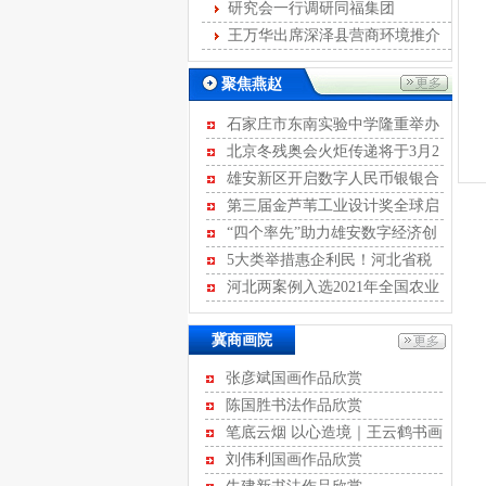
发展
研究会一行调研同福集团
王万华出席深泽县营商环境推介
会
聚焦燕赵
石家庄市东南实验中学隆重举办
离队入团暨青春宣誓活动
北京冬残奥会火炬传递将于3月2
日至4日进行
雄安新区开启数字人民币银银合
作模式
第三届金芦苇工业设计奖全球启
动征集
“四个率先”助力雄安数字经济创
新发展
5大类举措惠企利民！河北省税
务局开展2022年便民办税“春风行
河北两案例入选2021年全国农业
动”
绿色发展典型案例
冀商画院
张彦斌国画作品欣赏
陈国胜书法作品欣赏
笔底云烟 以心造境｜王云鹤书画
作品评赏
刘伟利国画作品欣赏