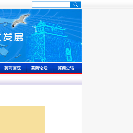
冀商画院
冀商论坛
冀商史话