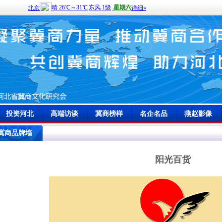
投资河北
高端访谈
冀商榜样
名企名品
燕赵影像
冀商品牌墙
阳光百货