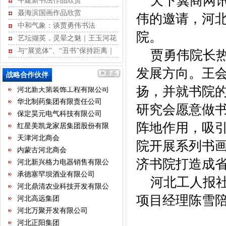
天下冀商网讯
牛建新书法作品欣赏
河北省不动产商会
聂海滨国画作品欣赏
石家庄市沧州商会
伟的邀请，河
河北省康龙文化传播有限公司
中和气象：谈贾勇伟书法
院。
河北经贸大学继续教育学院
艺坛撷英，灵晕之魅｜王玉河花
河北省书画艺术研究院
鸟作品赏析
与“展览体”、“丑书”保持距离｜
贾勇伟院长热
石家庄国大酒店经营有限公司
江书学行草记
发展方向。王
石家庄君乐宝乳业有限公司
战略合作伙伴
河北新天第装饰工程有限公司
扬，并就书院
华北制药集团有限责任公司
研究会愿意做
保定昊元电气科技有限公司
红星美凯龙家居集团股份有限
阵地作用，吸
公司
天津河北商会
院开展系列书
内蒙古河北商会
河北新兴格力电器销售有限公
济书院打造成省
司
承德塞罕坝酒业有限公司
河北工人报
河北鼎清农业科技开发有限公
司
河北高远集团
项目经理陈雪
河北万聚开发有限公司
河北正阳集团