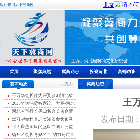
欢迎来到天下冀商网
首页
聚焦燕赵
冀商动态
投资河北
高端访谈
冀商动态
冀商动态
王万华会长作为评委参加河北省
王
首届燕赵女主播大赛
2025华为鸿蒙智家设计大赛-河北
站开幕
河北省市行长省知名会长名企董
发布日期：2
事长第十次圆桌峰会成功举办
王万华会长参加省知名会长创新
服务第35次联席会
《大唐壁画里的盛世中国》公益
讲座举办
省知名会长考察名企 助力高质量