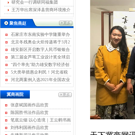
发展
研究会一行调研同福集团
王万华出席深泽县营商环境推介
会
聚焦燕赵
石家庄市东南实验中学隆重举办
离队入团暨青春宣誓活动
北京冬残奥会火炬传递将于3月2
日至4日进行
雄安新区开启数字人民币银银合
作模式
第三届金芦苇工业设计奖全球启
动征集
“四个率先”助力雄安数字经济创
新发展
5大类举措惠企利民！河北省税
务局开展2022年便民办税“春风行
河北两案例入选2021年全国农业
动”
绿色发展典型案例
冀商画院
张彦斌国画作品欣赏
陈国胜书法作品欣赏
笔底云烟 以心造境｜王云鹤书画
作品评赏
刘伟利国画作品欣赏