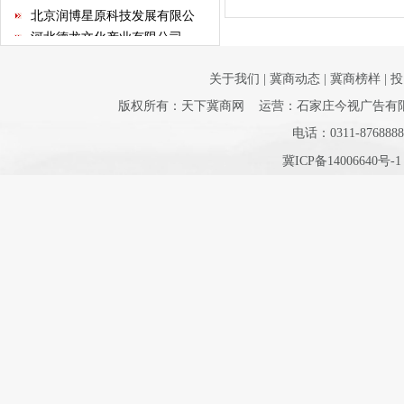
北京润博星原科技发展有限公
司
河北德龙文化产业有限公司
河北建远房地产开发有限公司
河北省和谐文化研究会
关于我们
|
冀商动态
|
冀商榜样
|
投
河北省室内装饰工程有限公司
版权所有：天下冀商网 运营：石家庄今视广告有限公司 
邯郸市阳光百货集团
电话：0311-8768888
石家庄指南针网络科技有限公
司
冀ICP备14006640号-
河北省不动产商会
石家庄市沧州商会
河北省康龙文化传播有限公司
河北经贸大学继续教育学院
河北省书画艺术研究院
石家庄国大酒店经营有限公司
石家庄君乐宝乳业有限公司
河北新天第装饰工程有限公司
华北制药集团有限责任公司
保定昊元电气科技有限公司