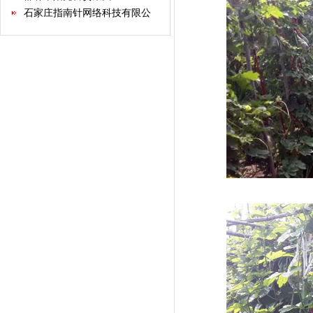
石家庄指南针网络科技有限公
司
河北省不动产商会
石家庄市沧州商会
河北省康龙文化传播有限公司
河北经贸大学继续教育学院
河北省书画艺术研究院
石家庄国大酒店经营有限公司
石家庄君乐宝乳业有限公司
河北新天第装饰工程有限公司
华北制药集团有限责任公司
保定昊元电气科技有限公司
红星美凯龙家居集团股份有限
公司
天津河北商会
内蒙古河北商会
河北新兴格力电器销售有限公
司
承德塞罕坝酒业有限公司
河北鼎清农业科技开发有限公