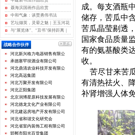
牛建新书法作品欣赏
成。每支酒瓶
河北新天第装饰工程有限公司
聂海滨国画作品欣赏
华北制药集团有限责任公司
中和气象：谈贾勇伟书法
储存，苦瓜中
保定昊元电气科技有限公司
艺坛撷英，灵晕之魅｜王玉河花
苦瓜晶莹剔透
红星美凯龙家居集团股份有限
鸟作品赏析
与“展览体”、“丑书”保持距离｜
公司
天津河北商会
国家食品质量
江书学行草记
内蒙古河北商会
战略合作伙伴
有的氨基酸类
河北新兴格力电器销售有限公
司
承德塞罕坝酒业有限公司
收。
河北鼎清农业科技开发有限公
苦尽甘来苦瓜
司
河北高远集团
河北万聚开发有限公司
有清热祛火、
河北正阳集团
补肾增强人体
北京润博星原科技发展有限公
司
河北德龙文化产业有限公司
河北建远房地产开发有限公司
河北省和谐文化研究会
河北省室内装饰工程有限公司
邯郸市阳光百货集团