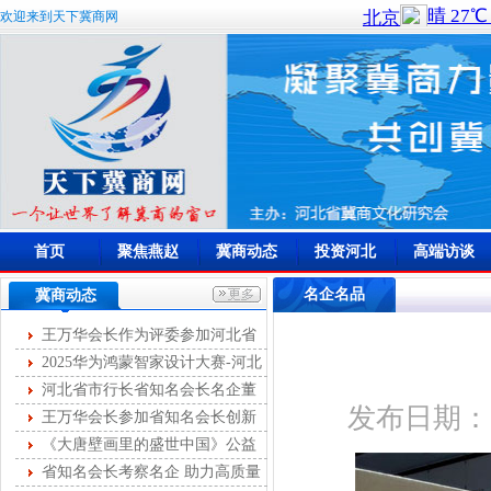
欢迎来到天下冀商网
首页
聚焦燕赵
冀商动态
投资河北
高端访谈
名企名品
冀商动态
王万华会长作为评委参加河北省
首届燕赵女主播大赛
2025华为鸿蒙智家设计大赛-河北
站开幕
河北省市行长省知名会长名企董
发布日期：20
事长第十次圆桌峰会成功举办
王万华会长参加省知名会长创新
服务第35次联席会
《大唐壁画里的盛世中国》公益
讲座举办
省知名会长考察名企 助力高质量