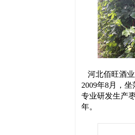
司
河北高远集团
河北万聚开发有限公司
河北正阳集团
北京润博星原科技发展有限公
司
河北德龙文化产业有限公司
河北建远房地产开发有限公司
河北省和谐文化研究会
河北省室内装饰工程有限公司
邯郸市阳光百货集团
石家庄指南针网络科技有限公
河北佰旺酒业总
司
2009年8月
专业研发生产枣
年。